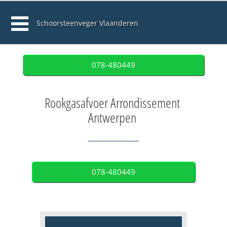
Schoorsteenveger Vlaanderen
078-480449
Rookgasafvoer Arrondissement
Antwerpen
078-480449