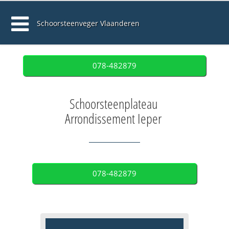
Schoorsteenveger Vlaanderen
078-482879
Schoorsteenplateau
Arrondissement Ieper
078-482879