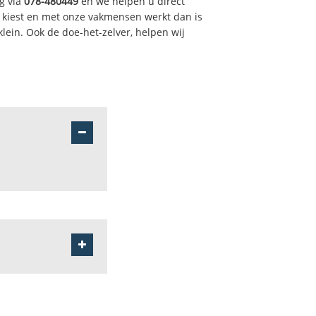
g via
078-480449
en we helpen u direct
 kiest en met onze vakmensen werkt dan is
ein. Ook de doe-het-zelver, helpen wij
veldekens