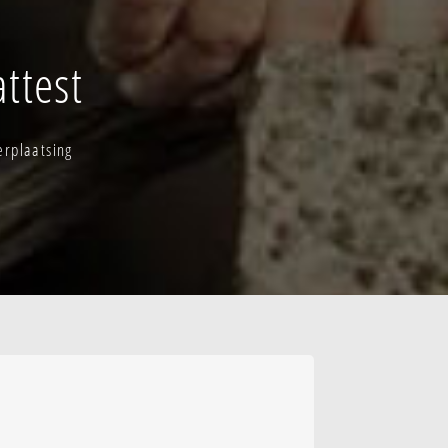
ttest
erplaatsing