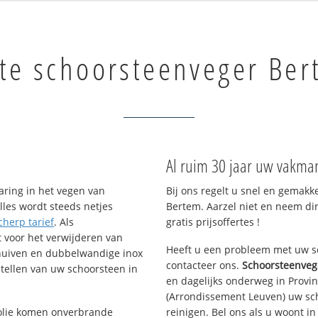
te schoorsteenveger Be
Al ruim 30 jaar uw vakma
aring in het vegen van
Bij ons regelt u snel en gemakk
lles wordt steeds netjes
Bertem. Aarzel niet en neem di
cherp tarief
. Als
gratis prijsoffertes !
t voor het verwijderen van
Heeft u een probleem met uw sc
chuiven en dubbelwandige inox
contacteer ons.
Schoorsteenveg
tellen van uw schoorsteen in
en dagelijks onderweg in Provin
(Arrondissement Leuven) uw sc
f olie komen onverbrande
reinigen. Bel ons als u woont i