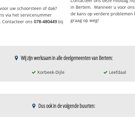
Contacteer ons deze middag no
in Bertem. Wanneer u voor ons
voor uw schoorsteen of dak?
de kans op verdere problemen kl
 ons via het servicenummer
graag op weg!
r. Contacteer ons
078-480449
bij
Wij zijn werkzaam in alle deelgemeenten van Bertem:
Korbeek-Dijle
Leefdaal
Dus ook in de volgende buurten:
Hertwinkel
Schrei
oost
Kooige - vrebos
Sint-verone
bewoning-noord
Korbeek-dijle-kern
Sinte-verona