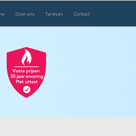
me
Over ons
Tarieven
Contact