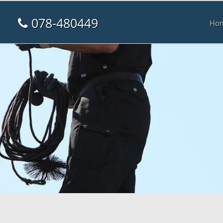
078-480449
Ho