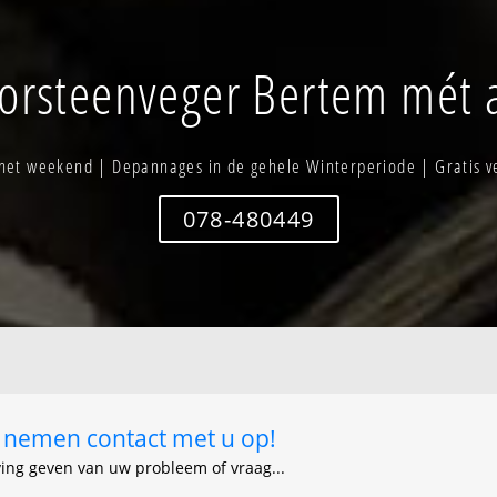
bewoning-zuid
Korbeek-dijle-verspr. bewoning
Voerhoek
Leefdaal-centrum - dorpstraat
Weeberg
orsteenveger Bertem mét a
Leefdaal-centrum - mezenstraat
 het weekend | Depannages in de gehele Winterperiode | Gratis v
078-480449
ij nemen contact met u op!
ving geven van uw probleem of vraag...