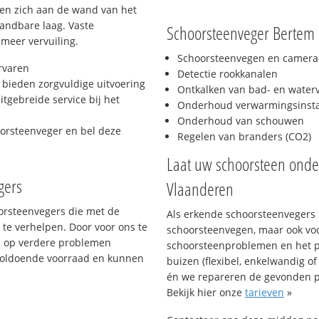
hten zich aan de wand van het
andbare laag. Vaste
Schoorsteenveger Bertem 
 meer vervuiling.
Schoorsteenvegen en camera-
rvaren
Detectie rookkanalen
bieden zorgvuldige uitvoering
Ontkalken van bad- en wate
tgebreide service bij het
Onderhoud verwarmingsinstal
Onderhoud van schouwen
oorsteenveger en bel deze
Regelen van branders (CO2)
Laat uw schoorsteen ond
gers
Vlaanderen
oorsteenvegers die met de
Als erkende schoorsteenvegers k
te verhelpen. Door voor ons te
schoorsteenvegen, maar ook vo
s op verdere problemen
schoorsteenproblemen en het p
voldoende voorraad en kunnen
buizen (flexibel, enkelwandig of
én we repareren de gevonden 
Bekijk hier onze
tarieven
»