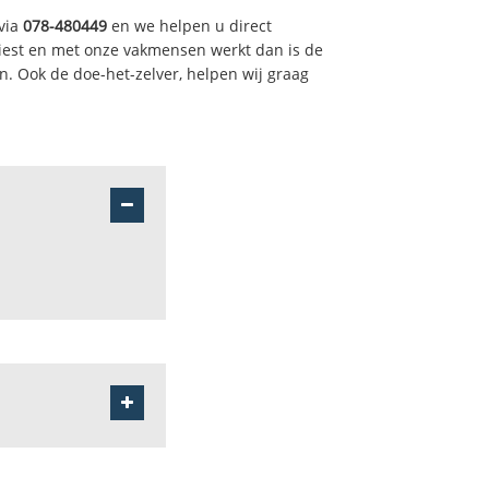
via
078-480449
en we helpen u direct
iest en met onze vakmensen werkt dan is de
. Ook de doe-het-zelver, helpen wij graag
rn
rspreide bewoning