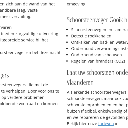
hten zich aan de wand van het
omgeving.
andbare laag. Vaste
 meer vervuiling.
Schoorsteenveger Gooik he
rvaren
Schoorsteenvegen en camera-
bieden zorgvuldige uitvoering
Detectie rookkanalen
tgebreide service bij het
Ontkalken van bad- en wate
Onderhoud verwarmingsinstal
oorsteenveger en bel deze nacht
Onderhoud van schouwen
Regelen van branders (CO2)
Laat uw schoorsteen ond
gers
Vlaanderen
oorsteenvegers die met de
te verhelpen. Door voor ons te
Als erkende schoorsteenvegers k
s op verdere problemen
schoorsteenvegen, maar ook vo
voldoende voorraad en kunnen
schoorsteenproblemen en het p
buizen (flexibel, enkelwandig of
én we repareren de gevonden 
Bekijk hier onze
tarieven
»