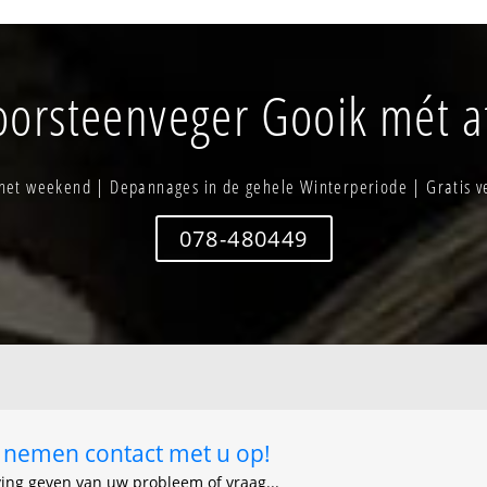
Leerbeek-verspreide bewoning
Oude plaats
Letterbeek -hoeve -zwartschaap
Strijland
Molenwijk
Stuivenberg 
oorsteenveger Gooik mét at
Nieuwe joen
bergenbroek - t
Woestijn
 het weekend | Depannages in de gehele Winterperiode | Gratis v
078-480449
ij nemen contact met u op!
ving geven van uw probleem of vraag...