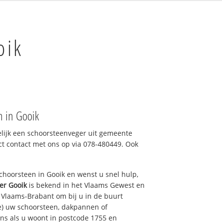
oik
n in Gooik
elijk een schoorsteenveger uit gemeente
ct contact met ons op via 078-480449. Ook
hoorsteen in Gooik en wenst u snel hulp,
er Gooik
is bekend in het Vlaams Gewest en
 Vlaams-Brabant om bij u in de buurt
e) uw schoorsteen, dakpannen of
ons als u woont in postcode 1755 en