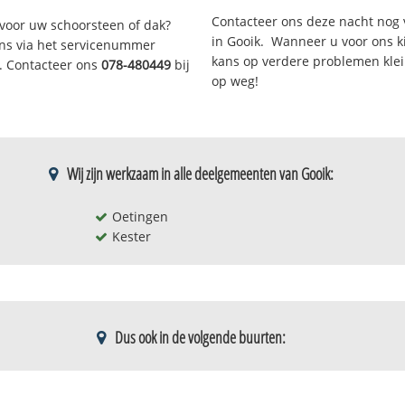
Contacteer ons deze nacht nog 
voor uw schoorsteen of dak?
in Gooik. Wanneer u voor ons k
 ons via het servicenummer
kans op verdere problemen klein
r. Contacteer ons
078-480449
bij
op weg!
Wij zijn werkzaam in alle deelgemeenten van Gooik:
Oetingen
Kester
Dus ook in de volgende buurten:
o. -versp.bew.
Kwakenbeek
Oetingen-ke
w. -versp.bew.
Leerbeek-kern
Oetingen-ve