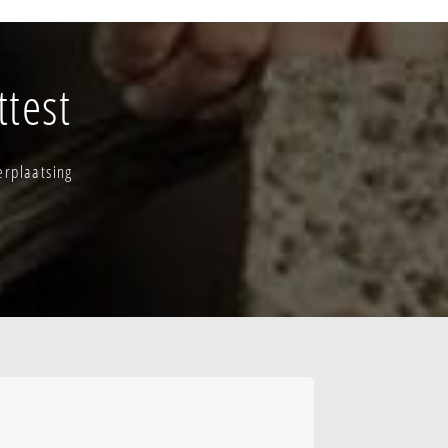
- oplombeek -
test
erlo
erplaatsing