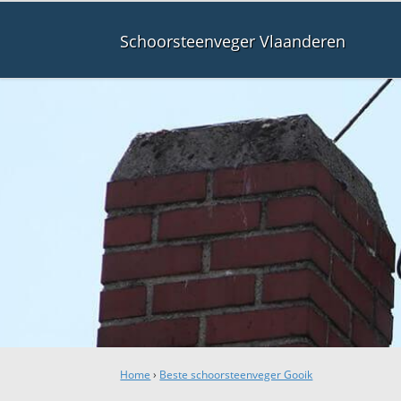
Schoorsteenveger Vlaanderen
Home
›
Beste schoorsteenveger Gooik