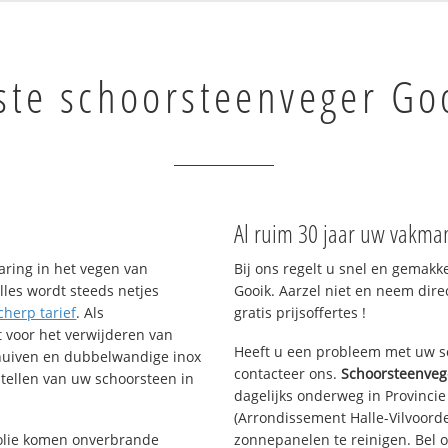
ste schoorsteenveger Go
Al ruim 30 jaar uw vakma
aring in het vegen van
Bij ons regelt u snel en gemakk
lles wordt steeds netjes
Gooik. Aarzel niet en neem dire
cherp tarief
. Als
gratis prijsoffertes !
t voor het verwijderen van
Heeft u een probleem met uw sc
chuiven en dubbelwandige inox
contacteer ons.
Schoorsteenveg
tellen van uw schoorsteen in
dagelijks onderweg in Provincie
(Arrondissement Halle-Vilvoord
f olie komen onverbrande
zonnepanelen te reinigen. Bel 