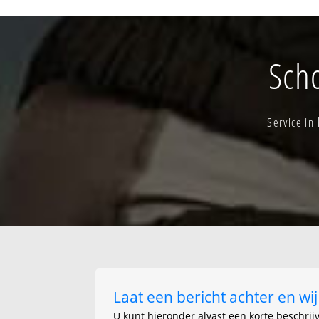
Gooik-kern
Kasteelwijk
Kester-kern
Kleine haarding
Sch
Service in
Laat een bericht achter en w
U kunt hieronder alvast een korte beschrij