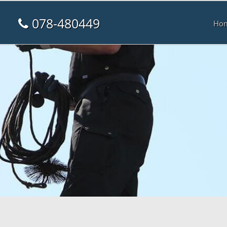
078-480449
Ho