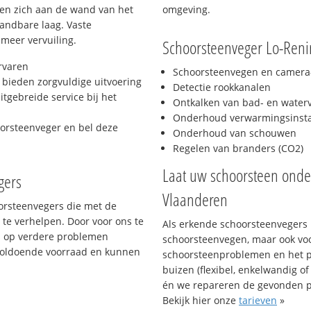
hten zich aan de wand van het
omgeving.
andbare laag. Vaste
 meer vervuiling.
Schoorsteenveger Lo-Reni
rvaren
Schoorsteenvegen en camera-
bieden zorgvuldige uitvoering
Detectie rookkanalen
tgebreide service bij het
Ontkalken van bad- en wate
Onderhoud verwarmingsinstal
oorsteenveger en bel deze
Onderhoud van schouwen
Regelen van branders (CO2)
Laat uw schoorsteen ond
gers
Vlaanderen
oorsteenvegers die met de
te verhelpen. Door voor ons te
Als erkende schoorsteenvegers k
s op verdere problemen
schoorsteenvegen, maar ook vo
voldoende voorraad en kunnen
schoorsteenproblemen en het p
buizen (flexibel, enkelwandig of
én we repareren de gevonden 
Bekijk hier onze
tarieven
»