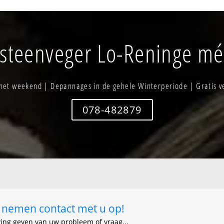
Poezel
westbroek
ng - kloefhoek
Pollinkhove-kern
Zavelhoek
rn
Reninge-kern
Zuideinde
steenveger Lo-Reninge mét
 het weekend | Depannages in de gehele Winterperiode | Gratis v
078-482879
ij nemen contact met u op!
ving geven van uw probleem of vraag...