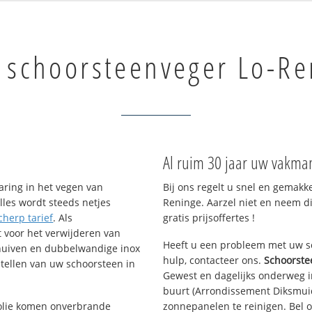
 schoorsteenveger Lo-Re
Al ruim 30 jaar uw vakma
aring in het vegen van
Bij ons regelt u snel en gemakk
lles wordt steeds netjes
Reninge. Aarzel niet en neem d
cherp tarief
. Als
gratis prijsoffertes !
t voor het verwijderen van
Heeft u een probleem met uw s
chuiven en dubbelwandige inox
hulp, contacteer ons.
Schoorste
tellen van uw schoorsteen in
Gewest en dagelijks onderweg i
buurt (Arrondissement Diksmui
f olie komen onverbrande
zonnepanelen te reinigen. Bel 