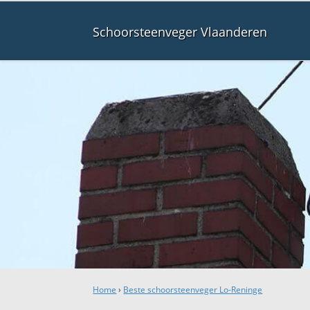
Schoorsteenveger Vlaanderen
Home
›
Beste schoorsteenveger Lo-Reninge