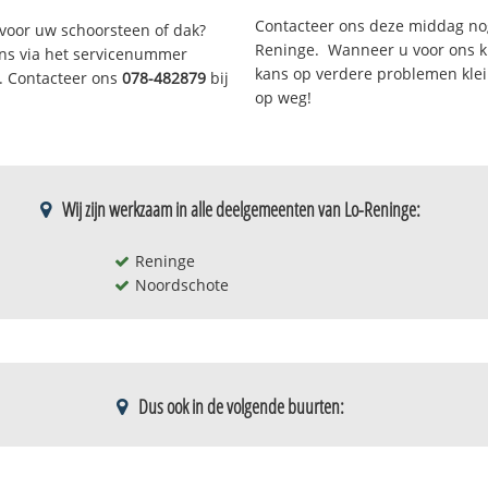
Contacteer ons deze middag no
voor uw schoorsteen of dak?
Reninge. Wanneer u voor ons k
 ons via het servicenummer
kans op verdere problemen klein
r. Contacteer ons
078-482879
bij
op weg!
Wij zijn werkzaam in alle deelgemeenten van Lo-Reninge:
Reninge
Noordschote
Dus ook in de volgende buurten:
Noordschote-verspr. bew.-zuid
Verspreide 
pereboom
Noordschotebroek
Waterhoek - 