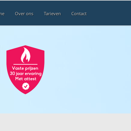
me
Over ons
Tarieven
Contact