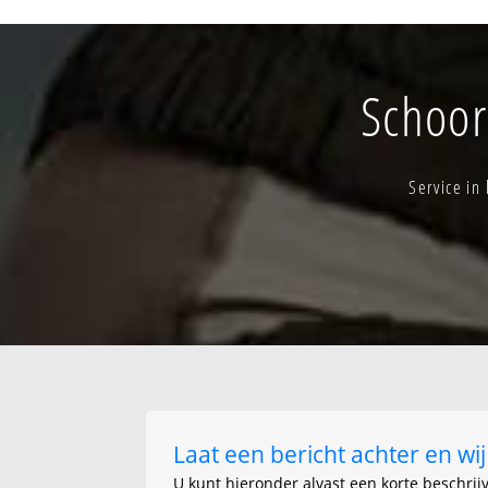
Lo-kern
Lo-verspr.bewoni
Noordschote-ke
Schoor
Service in
Laat een bericht achter en w
U kunt hieronder alvast een korte beschrij