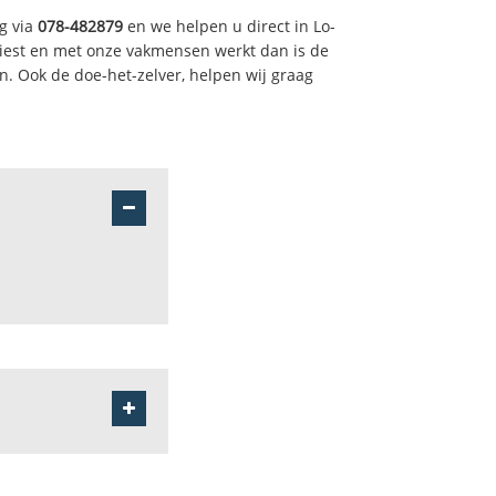
g via
078-482879
en we helpen u direct in Lo-
iest en met onze vakmensen werkt dan is de
. Ook de doe-het-zelver, helpen wij graag
bewoning
reninge broeken -