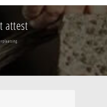
 attest
erplaatsing