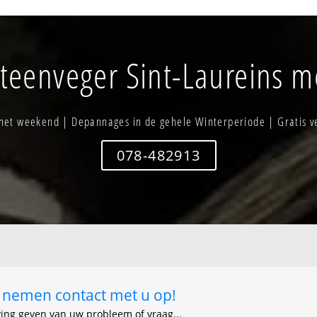
Sint-jan-in-eremo - dorp
Waterland-
Sint-laureins-centrum
Waterland-o
Sint-laureins-verspr. bewoning
bew.
teenveger Sint-Laureins mé
Watervliet -
 het weekend | Depannages in de gehele Winterperiode | Gratis v
078-482913
ij nemen contact met u op!
ving geven van uw probleem of vraag...