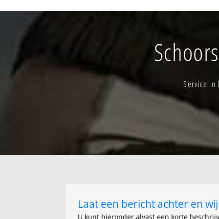
Celiebrug
Krekengebied
Linde
Schoors
Service in
Laat een bericht achter en w
U kunt hieronder alvast een korte beschrij