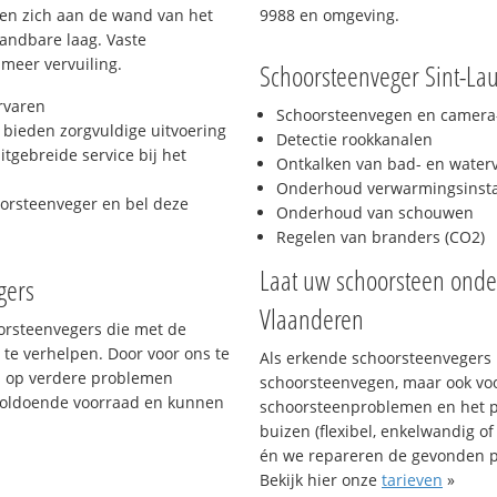
hten zich aan de wand van het
9988 en omgeving.
andbare laag. Vaste
 meer vervuiling.
Schoorsteenveger Sint-Lau
rvaren
Schoorsteenvegen en camera-
bieden zorgvuldige uitvoering
Detectie rookkanalen
tgebreide service bij het
Ontkalken van bad- en wate
Onderhoud verwarmingsinstal
oorsteenveger en bel deze
Onderhoud van schouwen
Regelen van branders (CO2)
Laat uw schoorsteen ond
gers
Vlaanderen
oorsteenvegers die met de
te verhelpen. Door voor ons te
Als erkende schoorsteenvegers k
s op verdere problemen
schoorsteenvegen, maar ook vo
voldoende voorraad en kunnen
schoorsteenproblemen en het p
buizen (flexibel, enkelwandig of
én we repareren de gevonden 
Bekijk hier onze
tarieven
»