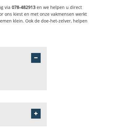
og via
078-482913
en we helpen u direct
or ons kiest en met onze vakmensen werkt
lemen klein. Ook de doe-het-zelver, helpen
te - kern
te - polder