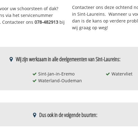
Contacteer ons deze ochtend n
voor uw schoorsteen of dak?
in Sint-Laureins. Wanneer u vo
 ons via het servicenummer
dan is de kans op verdere prob
r. Contacteer ons
078-482913
bij
wij graag op weg!
Wij zijn werkzaam in alle deelgemeenten van Sint-Laureins:
Sint-Jan-in-Eremo
Watervliet
Waterland-Oudeman
Dus ook in de volgende buurten:
Moershoofde
Sint-margrie
Sint-jan
Sint-margrie