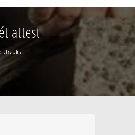
oudeman-kern
udeman-verspr.
t attest
 centrum
erplaatsing