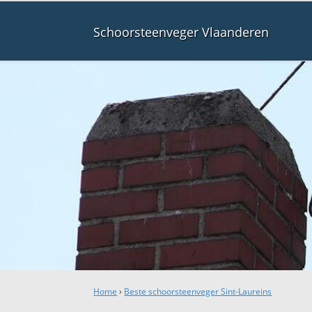
Schoorsteenveger Vlaanderen
Home
›
Beste schoorsteenveger Sint-Laureins