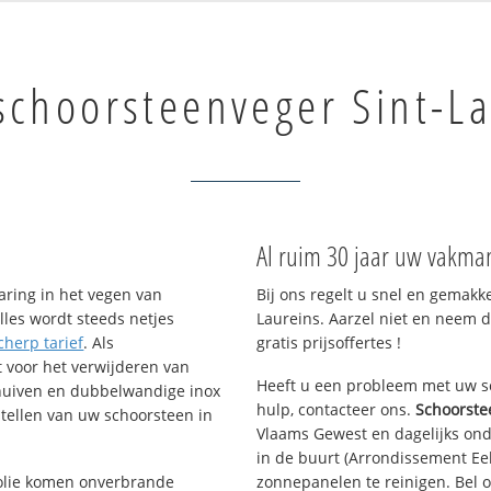
schoorsteenveger Sint-L
Al ruim 30 jaar uw vakman
aring in het vegen van
Bij ons regelt u snel en gemakk
lles wordt steeds netjes
Laureins. Aarzel niet en neem d
cherp tarief
. Als
gratis prijsoffertes !
t voor het verwijderen van
Heeft u een probleem met uw sc
chuiven en dubbelwandige inox
hulp, contacteer ons.
Schoorste
tellen van uw schoorsteen in
Vlaams Gewest en dagelijks ond
in de buurt (Arrondissement Ee
f olie komen onverbrande
zonnepanelen te reinigen. Bel o