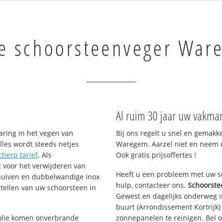
e schoorsteenveger War
Al ruim 30 jaar uw vakm
aring in het vegen van
Bij ons regelt u snel en gemakk
lles wordt steeds netjes
Waregem. Aarzel niet en neem d
cherp tarief
. Als
Ook gratis prijsoffertes !
t voor het verwijderen van
Heeft u een probleem met uw s
chuiven en dubbelwandige inox
hulp, contacteer ons.
Schoorst
tellen van uw schoorsteen in
Gewest en dagelijks onderweg i
buurt (Arrondissement Kortrijk
f olie komen onverbrande
zonnepanelen te reinigen. Bel o