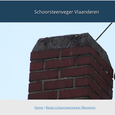
Schoorsteenveger Vlaanderen
Home
›
Beste schoorsteenveger Waregem