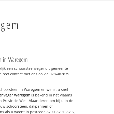
egem
an in Waregem
elijk een schoorsteenveger uit gemeente
irect contact met ons op via 078-482879.
choorsteen in Waregem en wenst u snel
eenveger Waregem
is bekend in het Vlaams
n Provincie West-Vlaanderen om bij u in de
) uw schoorsteen, dakpannen of
ns als u woont in postcode 8790, 8791, 8792,