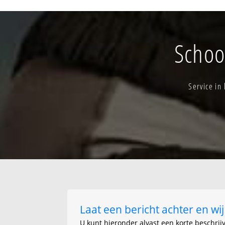
Beveren - indust
Beveren-kern
Bilkhage
Bilkhage-industr
Schoo
Blauwpoort
Damkouters
De biest
Service in
De dompels
Deerlijkstraat
Desselgem-kern
Desselgemsewe
Eertbrugge
Gaverke
Gewereput
Groene wandeli
Laat een bericht achter en w
U kunt hieronder alvast een korte beschrij