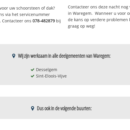
Contacteer ons deze nacht nog 
voor uw schoorsteen of dak?
in Waregem. Wanneer u voor on
 ons via het servicenummer
de kans op verdere problemen kl
r. Contacteer ons
078-482879
bij
graag op weg!
Wij zijn werkzaam in alle deelgemeenten van Waregem:
Desselgem
Sint-Eloois-Vijve
Dus ook in de volgende buurten:
Hoogmolen
Oostpoort
Ijzerland
Potegem