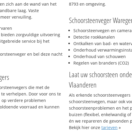
hten zich aan de wand van het
8793 en omgeving.
andbare laag. Vaste
 meer vervuiling.
Schoorsteenveger Warege
rvaren
Schoorsteenvegen en camera-
bieden zorgvuldige uitvoering
Detectie rookkanalen
tgebreide service bij het
Ontkalken van bad- en wate
Onderhoud verwarmingsinstal
oorsteenveger en bel deze nacht
Onderhoud van schouwen
Regelen van branders (CO2)
Laat uw schoorsteen ond
gers
Vlaanderen
oorsteenvegers die met de
te verhelpen. Door voor ons te
Als erkende schoorsteenvegers k
s op verdere problemen
schoorsteenvegen, maar ook vo
voldoende voorraad en kunnen
schoorsteenproblemen en het p
buizen (flexibel, enkelwandig of
én we repareren de gevonden 
Bekijk hier onze
tarieven
»