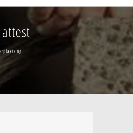
ijve-kern
attest
erplaatsing
centrum
ndustriezone