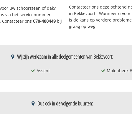
Contacteer ons deze ochtend n
voor uw schoorsteen of dak?
in Bekkevoort. Wanneer u voor
 ons via het servicenummer
is de kans op verdere problemen
r. Contacteer ons
078-480449
bij
graag op weg!
Wij zijn werkzaam in alle deelgemeenten van Bekkevoort:
Assent
Molenbeek-
Dus ook in de volgende buurten:
Molenbeek-verspreide
Steenberg -
de bewoning
bewoning
Struik
Muggenberg
Wersbeek-ve