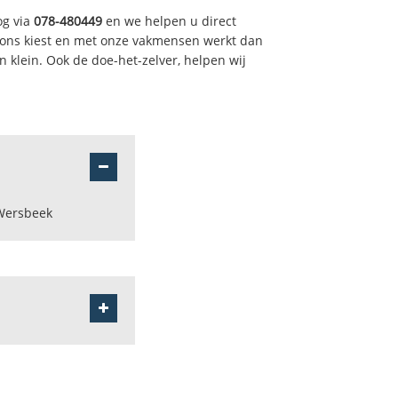
og via
078-480449
en we helpen u direct
 ons kiest en met onze vakmensen werkt dan
 klein. Ook de doe-het-zelver, helpen wij
Wersbeek
 oude leuvensebaan
rspreide bewoning