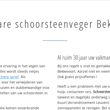
are schoorsteenveger Be
Al ruim 30 jaar uw vakman
e ervaring in het vegen van
Bij ons regelt u snel en gemakk
lles wordt steeds netjes
Bekkevoort. Aarzel niet en neem
cherp tarief
. Als
Ook gratis prijsoffertes !
t voor het verwijderen van
Heeft u een probleem met uw sc
chuiven en dubbelwandige inox
hulp, contacteer ons.
Schoorste
tellen van uw schoorsteen in
Gewest en dagelijks onderweg i
buurt (Arrondissement Leuven)
f olie komen onverbrande
zonnepanelen te reinigen. Bel o