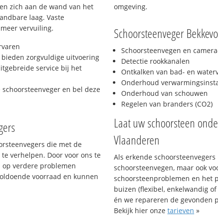
hten zich aan de wand van het
omgeving.
andbare laag. Vaste
 meer vervuiling.
Schoorsteenveger Bekkevoo
rvaren
Schoorsteenvegen en camera-
bieden zorgvuldige uitvoering
Detectie rookkanalen
tgebreide service bij het
Ontkalken van bad- en wate
Onderhoud verwarmingsinstal
e schoorsteenveger en bel deze
Onderhoud van schouwen
Regelen van branders (CO2)
Laat uw schoorsteen ond
gers
Vlaanderen
oorsteenvegers die met de
te verhelpen. Door voor ons te
Als erkende schoorsteenvegers k
s op verdere problemen
schoorsteenvegen, maar ook vo
voldoende voorraad en kunnen
schoorsteenproblemen en het p
buizen (flexibel, enkelwandig of
én we repareren de gevonden 
Bekijk hier onze
tarieven
»