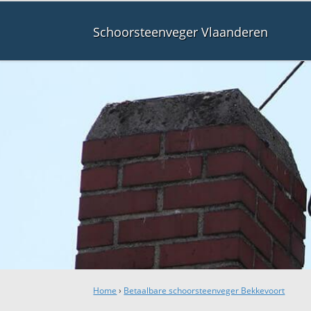
Schoorsteenveger Vlaanderen
Home
›
Betaalbare schoorsteenveger Bekkevoort