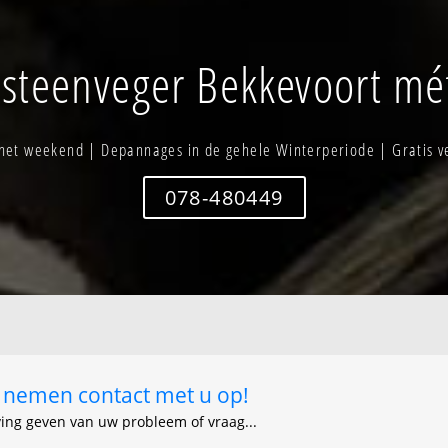
preide
Netelzeep
Rijnrode
steenveger Bekkevoort mét
Robbensrode
 het weekend | Depannages in de gehele Winterperiode | Gratis v
078-480449
ij nemen contact met u op!
ving geven van uw probleem of vraag...