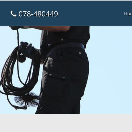
078-480449
Ho