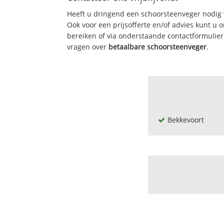
Heeft u dringend een schoorsteenveger nodig 
Ook voor een prijsofferte en/of advies kunt u
bereiken of via onderstaande contactformulie
vragen over
betaalbare schoorsteenveger
.
Bekkevoort
Assent-centrum
Assent-versprei
Bekkevoort-kern