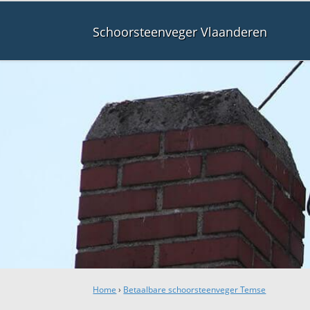
Schoorsteenveger Vlaanderen
Home
›
Betaalbare schoorsteenveger Temse