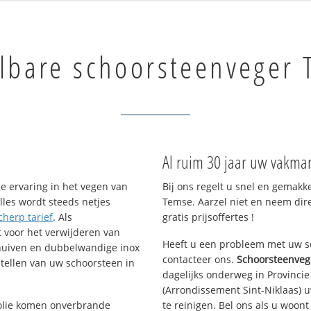
lbare schoorsteenveger 
Al ruim 30 jaar uw vakma
e ervaring in het vegen van
Bij ons regelt u snel en gemakk
lles wordt steeds netjes
Temse. Aarzel niet en neem dir
cherp tarief
. Als
gratis prijsoffertes !
t voor het verwijderen van
Heeft u een probleem met uw sc
chuiven en dubbelwandige inox
contacteer ons.
Schoorsteenveg
tellen van uw schoorsteen in
dagelijks onderweg in Provincie
(Arrondissement Sint-Niklaas)
f olie komen onverbrande
te reinigen. Bel ons als u woon