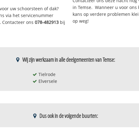
Contacteer ons deze nacht nog 
in Temse. Wanneer u voor ons 
voor uw schoorsteen of dak?
kans op verdere problemen klein
 ons via het servicenummer
op weg!
r. Contacteer ons
078-482913
bij
Wij zijn werkzaam in alle deelgemeenten van Temse:
Tielrode
Elversele
Dus ook in de volgende buurten:
Nedercouter
Themerijk
Nieuw gelaag
Tielrode - v