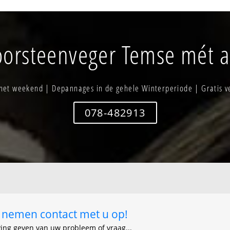
olksplaats
Noort schrijn
Tielrode bro
 krekel
Oostberg
Tielrode-ker
Oud gelaag
Velle
orsteenveger Temse mét a
Potaarde
Vierstraat - 
Schauselbroek
Vroonhof
Smeswijk
Waesmeer
Sompershoek
Walgoed
 het weekend | Depannages in de gehele Winterperiode | Gratis v
hiende
Steendorp - steenbakkerij-werf
Warande
Steendorp-verspreide bewoning
Winnik
Ster
078-482913
Temse markt
ij nemen contact met u op!
ving geven van uw probleem of vraag...