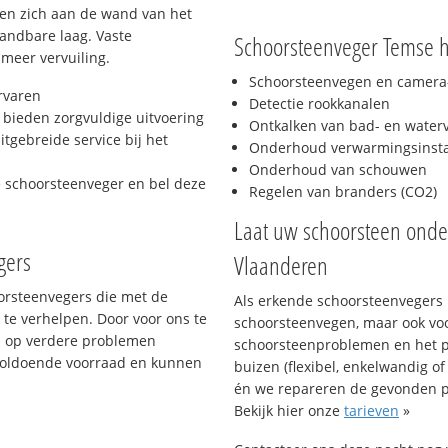
hten zich aan de wand van het
andbare laag. Vaste
Schoorsteenveger Temse h
 meer vervuiling.
Schoorsteenvegen en camera-
rvaren
Detectie rookkanalen
bieden zorgvuldige uitvoering
Ontkalken van bad- en wate
tgebreide service bij het
Onderhoud verwarmingsinstal
Onderhoud van schouwen
e schoorsteenveger en bel deze
Regelen van branders (CO2)
Laat uw schoorsteen ond
gers
Vlaanderen
oorsteenvegers die met de
Als erkende schoorsteenvegers k
te verhelpen. Door voor ons te
schoorsteenvegen, maar ook vo
s op verdere problemen
schoorsteenproblemen en het p
voldoende voorraad en kunnen
buizen (flexibel, enkelwandig of
én we repareren de gevonden 
Bekijk hier onze
tarieven
»