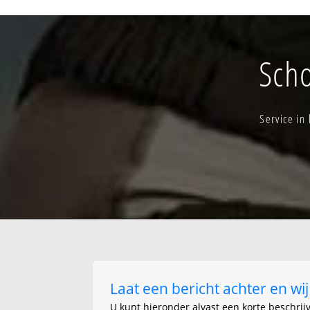
Eekhoutdries - v
Eigenlo - doorn -
Elversele broek
Elversele-kern
Scho
Espolder - werf
Heilig hart
Hollebeek
Service in
Jan geeraards t
Kleine dweers
Lauwershoek
Lege heirweg
Laat een bericht achter en w
U kunt hieronder alvast een korte beschrij