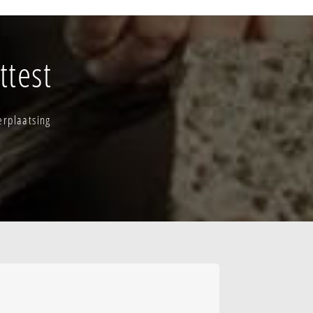
ek
n
ttest
sweigers
erplaatsing