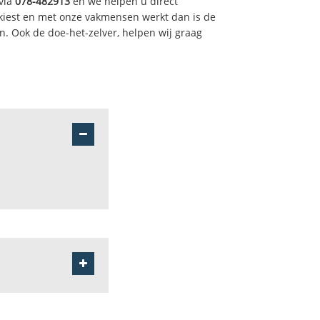
via
078-482913
en we helpen u direct
kiest en met onze vakmensen werkt dan is de
. Ook de doe-het-zelver, helpen wij graag
erspreide bewoning