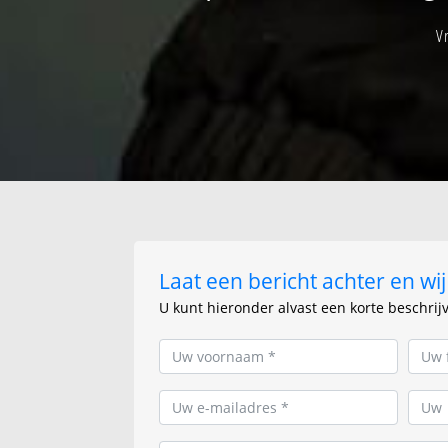
V
Laat een bericht achter en w
U kunt hieronder alvast een korte beschrij