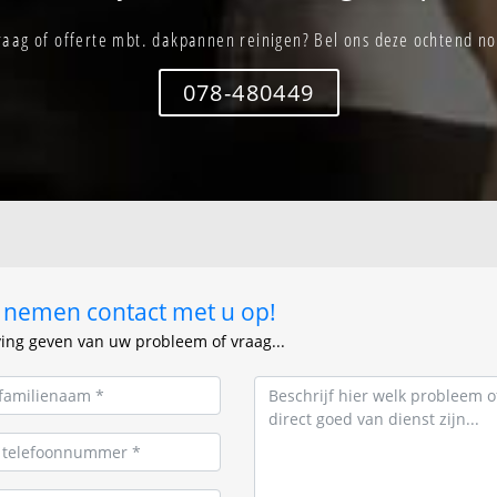
raag of offerte mbt. dakpannen reinigen? Bel ons deze ochtend no
078-480449
ij nemen contact met u op!
ving geven van uw probleem of vraag...