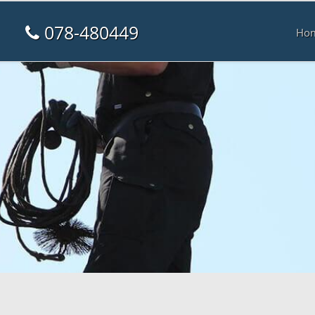
078-480449
Ho