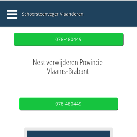
Schoorsteenveger Vlaanderen
078-480449
Nest verwijderen Provincie
Vlaams-Brabant
078-480449