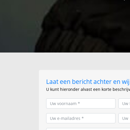
Laat een bericht achter en w
U kunt hieronder alvast een korte beschrij