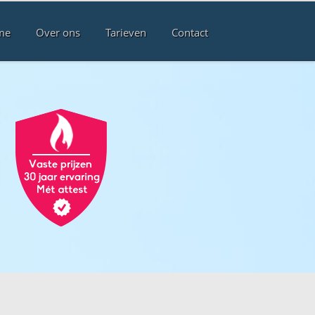
me
Over ons
Tarieven
Contact