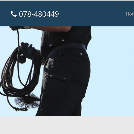
078-480449
Ho