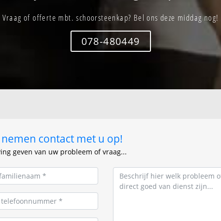
Vraag of offerte mbt. schoorsteenkap? Bel ons deze middag nog!
078-480449
ij nemen contact met u op!
ving geven van uw probleem of vraag...